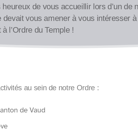
heureux de vous accueillir lors d’un de n
e devait vous amener à vous intéresser à 
 à l’Ordre du Temple !
ivités au sein de notre Ordre :
anton de Vaud
ve