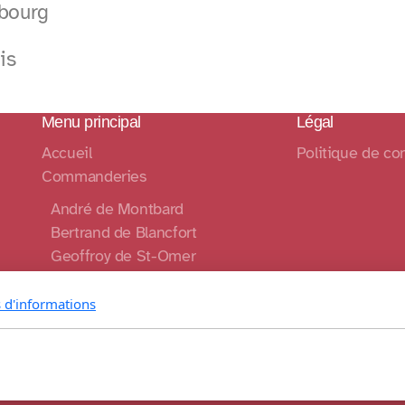
ibourg
is
Menu principal
Légal
Accueil
Politique de con
Commanderies
André de Montbard
Bertrand de Blancfort
Geoffroy de St-Omer
Geoffroy de Charnay
s d'informations
Contact