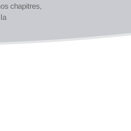
os chapitres,
la