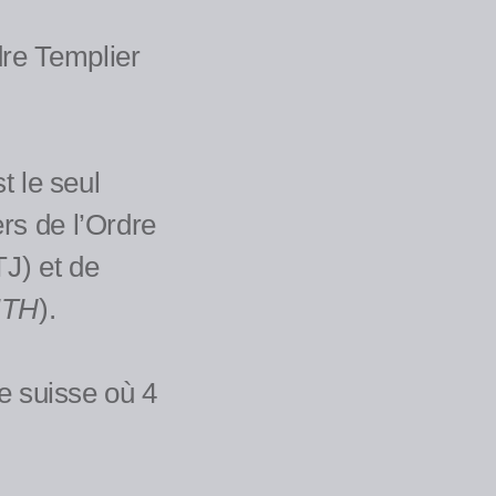
dre Templier
t le seul
ers de l’Ordre
J) et de
TH
).
re suisse où 4